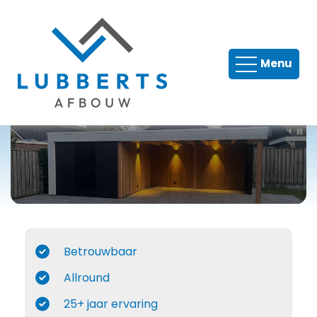
Timmer en metselwerk
Menu
Tegelwerk
Verbouw
Nieuwbouw
Dakkapellen
Renovatie
Betrouwbaar
Allround
25+ jaar ervaring