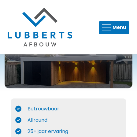
Timmer en metselwerk
Menu
Tegelwerk
Verbouw
Nieuwbouw
Dakkapellen
Renovatie
Betrouwbaar
Allround
25+ jaar ervaring