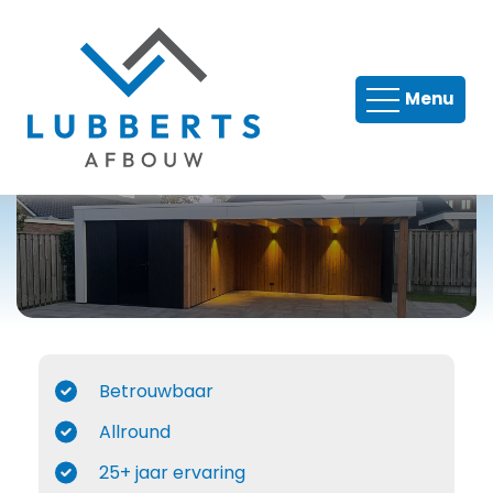
Timmer en metselwerk
Menu
Tegelwerk
Verbouw
Nieuwbouw
Dakkapellen
Renovatie
Betrouwbaar
Allround
25+ jaar ervaring