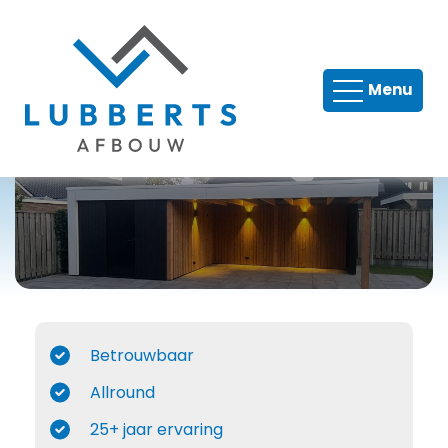
Timmer en metselwerk
Menu
Tegelwerk
Verbouw
Nieuwbouw
Dakkapellen
Renovatie
Betrouwbaar
Allround
25+ jaar ervaring